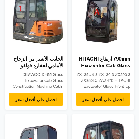
692mm wide, 268mm height -
can make Green color -
Position: Left Door Rear
Position: Back Side Position
Position NO.4 - Packge
NO.5 - Packge details: ...
details: ...
790mm ارتفاع HITACHI
الجانب الأيسر من الزجاج
Excavator Cab Glass
الأمامي لحفارة فولفو
Front Up Position A
DAEWOO DH55 بسمك 5
DEAWOO DH55 Glass
ZX135US-3 ZX130-3 ZX200-3
مم
Excavator Cab Glass
ZX350LC ZAX470 HITACHI
Construction Machine Cabin
Excavator Glass Front Up
Left Side Position NO.1
Position A Tempered
Tempered Glass Product
GlassProduct
احصل على أفضل سعر
احصل على أفضل سعر
Descriptions Tempered
DescriptionsTempered
excavator cabin glass made
excavator cabin glass made
for Deawoo models: DH55 -
for Deawoo models:
Measurements: 5mm thick,
ZX135US-3 ZX130-3 ZX200-3
763mm wide, 616mm height -
ZX350LC ZAX470-
Position: Left Side Position
Measurements: 5mm thick,