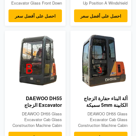
Excavator Glass Front Down
Up Position A Windshield
Position B Tempered Glass
Tempered Glass Product
Product Descriptions
Descriptions Tempered
احصل على أفضل سعر
احصل على أفضل سعر
Tempered excavator cabin
excavator cabin glass made
glass made for Deawoo
for Deawoo models: DH55 -
models: ZX135US-3 ZX130-3
Measurements: 5mm thick,
ZX200-3 ZX350LC ZAX470 -
815mm wide, 830mm height -
Measurements: 5mm thick,
Position: Front up, No.A -
778mm wide, 271mm height -
Packge details: Wooden box
Position: Front Down ...
included/foam between the ...
آلة البناء حفارة الزجاج
DAEWOO DH55
الكابينة 5mm سميكة
Excavator الزجاج
450mm واسعة
الأمامي الزجاج المقسى
DEAWOO DH55 Glass
DEAWOO DH55 Glass
Excavator Cab Glass
Excavator Cab Glass
Construction Machine Cabin
Construction Machine Cabin
Front Down Position B
Left Door Lower Position NO.3