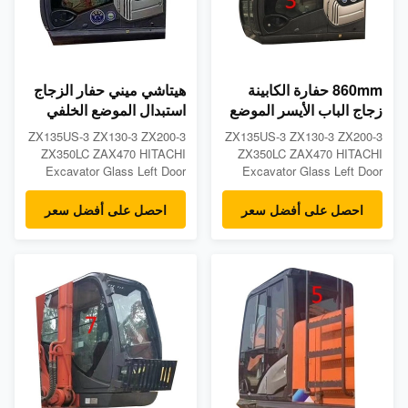
860mm حفارة الكابينة
هيتاشي ميني حفار الزجاج
زجاج الباب الأيسر الموضع
استبدال الموضع الخلفي
السفلي رقم 3 الزجاج
للباب الأيسر رقم 4 1120
ZX135US-3 ZX130-3 ZX200-3
ZX135US-3 ZX130-3 ZX200-3
المقسى
مم 5 مم
ZX350LC ZAX470 HITACHI
ZX350LC ZAX470 HITACHI
Excavator Glass Left Door
Excavator Glass Left Door
Rear Position NO.4Tempered
Lower Position NO.3
GlassProduct
Tempered GlassProduct
احصل على أفضل سعر
احصل على أفضل سعر
DescriptionsTempered
DescriptionsTempered
excavator cabin glass made
excavator cabin glass made
for Deawoo models:
for Deawoo models:
ZX135US-3 ZX130-3 ZX200-3
ZX135US-3 ZX130-3 ZX200-3
ZX350LC ZAX470-
ZX350LC ZAX470-
Measurements: 5mm thick,
Measurements: 5mm thick,
845mm wide, 1120mm height-
860mm wide, 487mm height-
Position: Left Door Rear ...
Position: Left Door ...